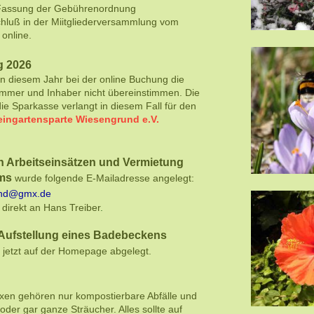
 Fassung der Gebührenordnung
hluß in der Miitgliederversammlung vom
t online.
g 202
6
 diesem Jahr bei der online Buchung die
ummer und Inhaber nicht übereinstimmen. Die
ie Sparkasse verlangt in diesem Fall für den
eingartensparte Wiesengrund e.V.
n Arbeitseinsätzen und Vermietung
ims
wurde folgende E-Mailadresse
angelegt:
nd@gmx.de
 direkt an Hans Treiber
.
Aufstellung eines Badebeckens
 jetzt auf der Homepage abgelegt.
xen gehören nur kompostierbare Abfälle und
oder gar ganze Sträucher. Alles sollte auf