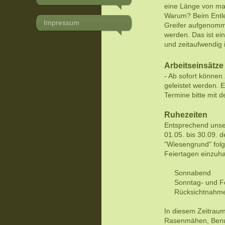
eine Länge von max
Warum? Beim Entle
Impressum
Greifer aufgenomm
werden. Das ist ei
und zeitaufwendig i
Arbeitseinsätze
- Ab sofort könne
geleistet werden.
E
Termine bitte mit 
Ruhezeiten
Entsprechend unse
01.05. bis 30.09. 
"Wiesengrund" fo
Feiertagen einzuha
Sonnabend
Sonntag- und Fe
Rücksichtnahme a
In diesem Zeitraum
Rasenmähen, Benut