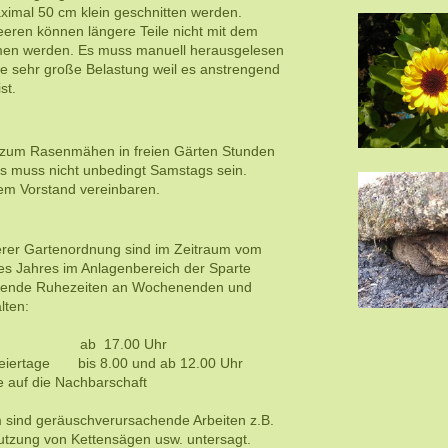
imal 50 cm klein geschnitten werden.
eren können längere Teile nicht mit dem
en werden. Es muss manuell herausgelesen
ne sehr große Belastung weil es anstrengend
st.
n zum Rasenmähen in freien Gärten Stunden
s muss nicht unbedingt Samstags sein.
dem Vorstand vereinbaren.
rer Gartenordnung sind im Zeitraum vom
des Jahres im Anlagenbereich der Sparte
lgende Ruhezeiten an Wochenenden und
lten:
 ab 17.00 Uhr
iertage bis 8.00 und ab 12.00 Uhr
uf die Nachbarschaft
 sind geräuschverursachende Arbeiten z.B.
zung von Kettensägen usw. untersagt.