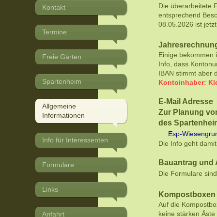
Die überarbeitete
Kontakt
entsprechend Besc
08.05.2026 ist jetz
Termine
Jahresrechnun
Ei
nige bekommen in
Freie Gärten
Info, dass Konton
IBAN stimmt aber d
Spartenheim
Kontoinhaber:
Kl
E-Mail Adresse
Allgemeine
Zur Planung vo
Informationen
des Spartenhe
Esp-Wiesengru
Info für Interessenten
Die Info geht damit
Bauantrag und 
Formulare
Die Formulare sind
Links
Kompostboxen
Auf die Kompostbo
keine stärken Äste 
Anfahrt