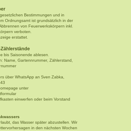
per
gesetzlichen Bestimmungen und in
m Ordnungsamt ist grundsätzlich in der
Abbrennen von Feuerwerkskörpern inkl.
körpern verboten.
zeige erstattet.
-
Zählerstände
de bis Saisonende ablesen.
: Name, Gartennrummer, Zählerstand,
ernummer
ers über WhatsApp an Sven Zabka,
743
 Homepage unter
tformular
iefkasten einwerfen oder beim Vorstand
inkwassers
rlaubt, das Wasser später abzustellen. Wir
ttervorhersagen in den nächsten Wochen