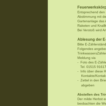
Feuerwerkskör
Entsprechend den 
Abstimmung mit de
Gartenanlage das 
Raketen und Knall
Bei Verstoß wird An
Ablesung der E
Bitte E-Zählerstän
Folgendes angeben
TrinkwassersZähl
Meldung via
- Foto des E-Zähl
Tel. 01515 9161
- Info über diese
Kontakte/Kontak
- Zettel in den Br
abgeben
Abstellen des Tr
Der milde Herbst e
beobachten die We